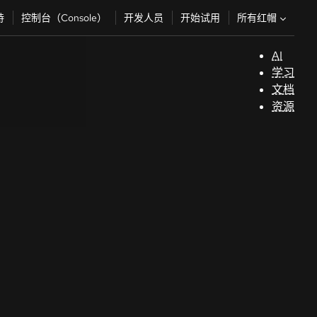
所有红帽
持
控制台（Console）
开发人员
开始试用
AI
支
学习
持
文档
资源
（
开
发
人
员
开
始
试
用