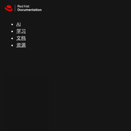
Skip to navigation
Skip to content
支
持
AI
学习
控制台
文档
（Console）
资源
开
发
人
员
开
始
试
用
联