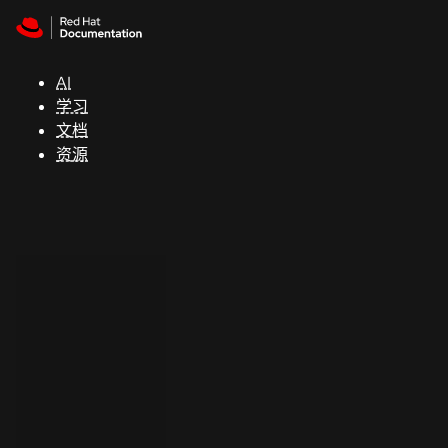
Skip to navigation
Skip to content
支
持
AI
学习
控制台
文档
（Console）
资源
开
发
人
员
开
始
试
用
联