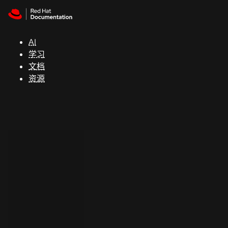
Skip to navigation
Skip to content
支
持
AI
学习
控制台
文档
（Console）
资源
开
发
人
员
开
始
试
用
联