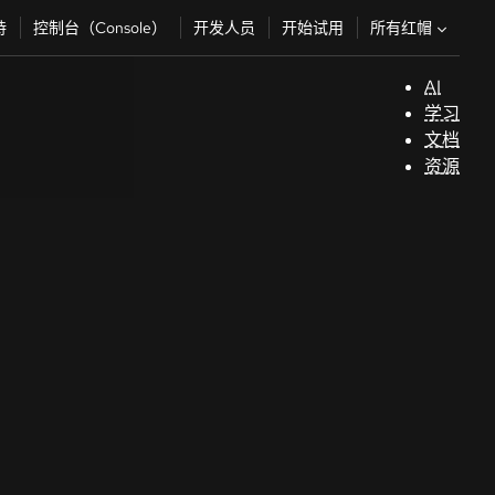
所有红帽
持
控制台（Console）
开发人员
开始试用
AI
支
学习
持
文档
资源
（
开
发
人
员
开
始
试
用