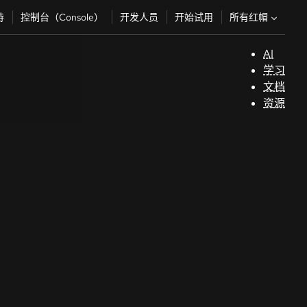
所有红帽
持
控制台（Console）
开发人员
开始试用
AI
支
学习
持
文档
资源
（
开
发
人
员
开
始
试
用