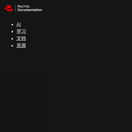
Skip to navigation
Skip to content
支
持
AI
学习
控制台
文档
（Console）
资源
开
发
人
员
开
始
试
用
联