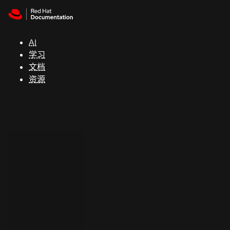
Skip to navigation
Skip to content
支
持
AI
学习
控制台
文档
（Console）
资源
开
发
人
员
开
始
试
用
联