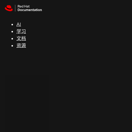
Skip to navigation
Skip to content
支
持
AI
学习
控制台
文档
（Console）
资源
开
发
人
员
开
始
试
用
联