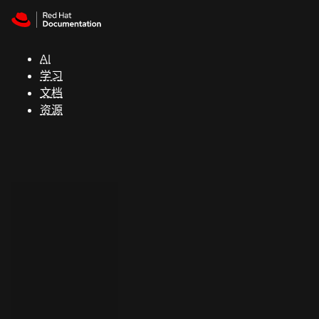
Skip to navigation
Skip to content
支
持
AI
学习
控制台
文档
（Console）
资源
开
发
人
员
开
始
试
用
联