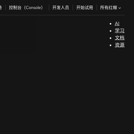
所有红帽
持
控制台（Console）
开发人员
开始试用
AI
支
学习
持
文档
资源
（
开
发
人
员
开
始
试
用