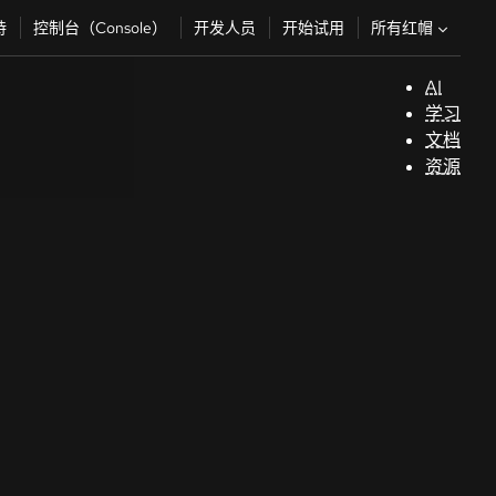
所有红帽
持
控制台（Console）
开发人员
开始试用
AI
支
学习
持
文档
资源
（
开
发
人
员
开
始
试
用