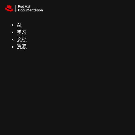
Skip to navigation
Skip to content
支
持
AI
学习
控制台
文档
（Console）
资源
开
发
人
员
开
始
试
用
联