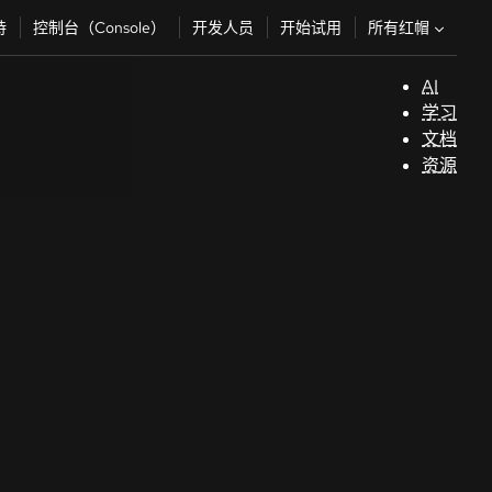
所有红帽
持
控制台（Console）
开发人员
开始试用
AI
支
学习
持
文档
资源
（
开
发
人
员
开
始
试
用