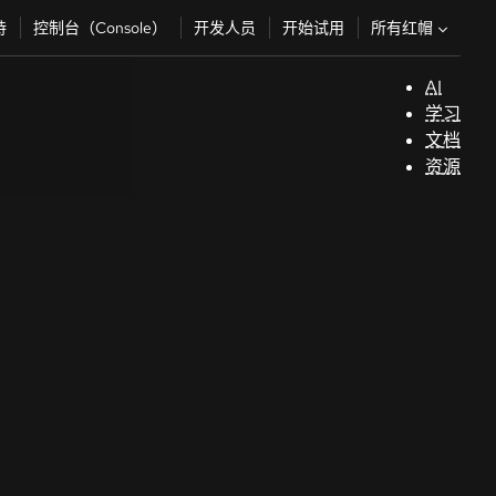
所有红帽
持
控制台（Console）
开发人员
开始试用
AI
支
学习
持
文档
资源
（
开
发
人
员
开
始
试
用