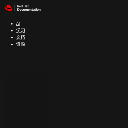
Skip to navigation
Skip to content
支
持
AI
学习
控制台
文档
（Console）
资源
开
发
人
员
开
始
试
用
联