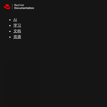
Skip to navigation
Skip to content
支
持
AI
学习
控制台
文档
（Console）
资源
开
发
人
员
开
始
试
用
联