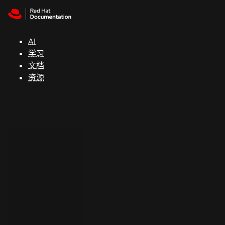
Skip to navigation
Skip to content
支
持
AI
学习
控制台
文档
（Console）
资源
开
发
人
员
开
始
试
用
联