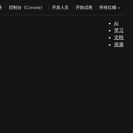
所有红帽
持
控制台（Console）
开发人员
开始试用
AI
支
学习
持
文档
资源
（
开
发
人
员
开
始
试
用