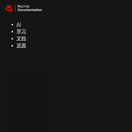
Skip to navigation
Skip to content
支
持
AI
学习
控制台
文档
（Console）
资源
开
发
人
员
开
始
试
用
联