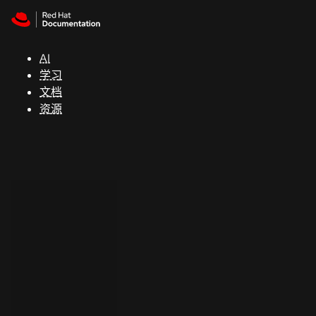
Skip to navigation
Skip to content
支
持
AI
学习
控制台
文档
（Console）
资源
开
发
人
员
开
始
试
用
联