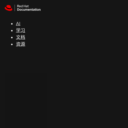
Skip to navigation
Skip to content
支
持
AI
学习
控制台
文档
（Console）
资源
开
发
人
员
开
始
试
用
联