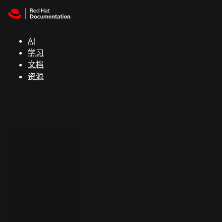
Skip to navigation
Skip to content
支
持
AI
学习
控制台
文档
（Console）
资源
开
发
人
员
开
始
试
用
联