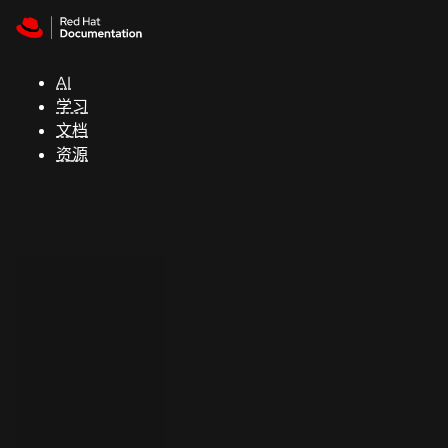
Skip to navigation
Skip to content
支
持
AI
学习
控制台
文档
（Console）
资源
开
发
人
员
开
始
试
用
联