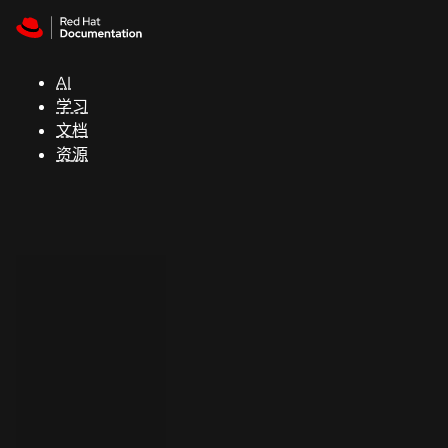
Skip to navigation
Skip to content
支
持
AI
学习
控制台
文档
（Console）
资源
开
发
人
员
开
始
试
用
联