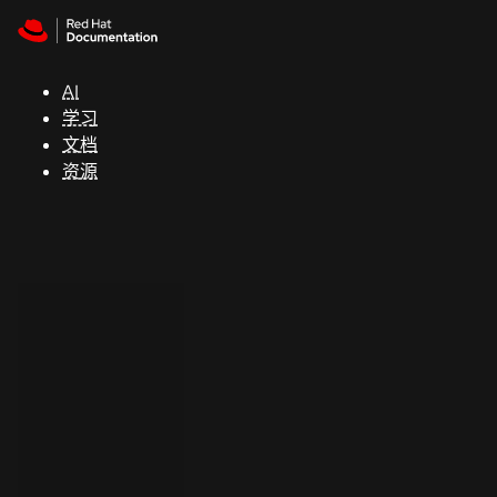
Skip to navigation
Skip to content
支
持
AI
学习
控制台
文档
（Console）
资源
开
发
人
员
开
始
试
用
联