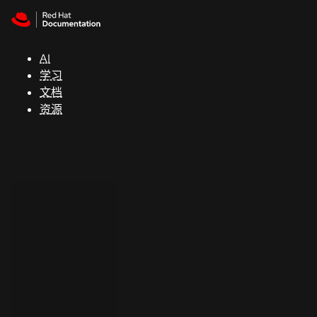
Skip to navigation
Skip to content
支
持
AI
学习
控制台
文档
（Console）
资源
开
发
人
员
开
始
试
用
联