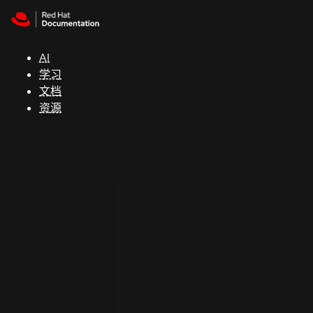
Skip to navigation
Skip to content
支
持
AI
学习
控制台
文档
（Console）
资源
开
发
人
员
开
始
试
用
联