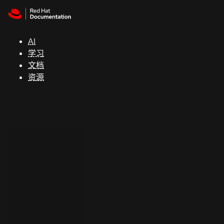
Skip to navigation
Skip to content
支
持
AI
学习
控制台
文档
（Console）
资源
开
发
人
员
开
始
试
用
联