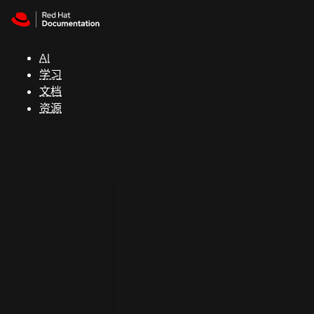
Skip to navigation
Skip to content
支
持
AI
学习
控制台
文档
（Console）
资源
开
发
人
员
开
始
试
用
联