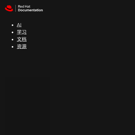
Skip to navigation
Skip to content
支
持
AI
学习
控制台
文档
（Console）
资源
开
发
人
员
开
始
试
用
联