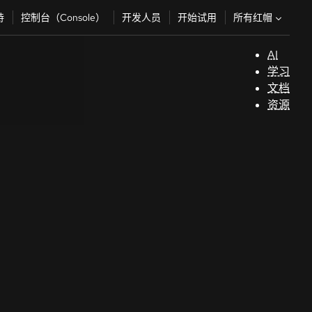
所有红帽
持
控制台（Console）
开发人员
开始试用
AI
支
学习
持
文档
资源
（
开
发
人
员
开
始
试
用