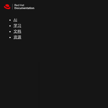
Skip to navigation
Skip to content
支
持
AI
学习
控制台
文档
（Console）
资源
开
发
人
员
开
始
试
用
联