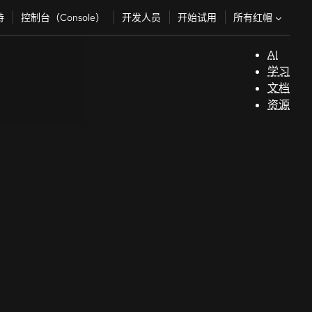
所有红帽
持
控制台（Console）
开发人员
开始试用
AI
支
学习
持
文档
资源
（
开
发
人
员
开
始
试
用