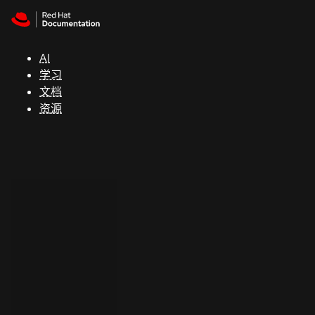
Skip to navigation
Skip to content
支
持
AI
学习
控制台
文档
（Console）
资源
开
发
人
员
开
始
试
用
联