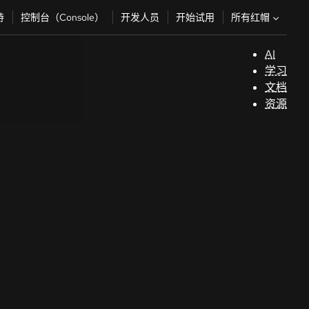
所有红帽
持
控制台（Console）
开发人员
开始试用
AI
支
学习
持
文档
资源
（
开
发
人
员
开
始
试
用