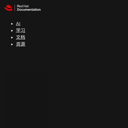
Skip to navigation
Skip to content
支
持
AI
学习
控制台
文档
（Console）
资源
开
发
人
员
开
始
试
用
联