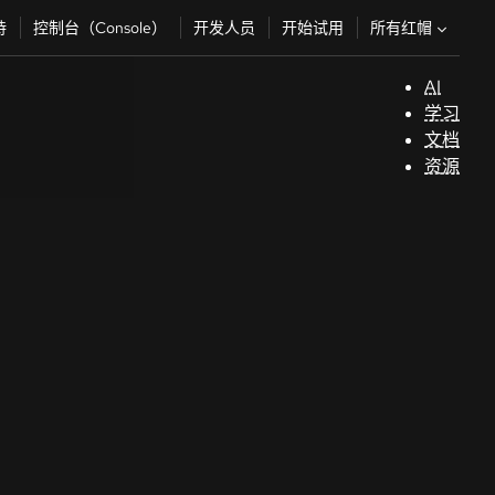
所有红帽
持
控制台（Console）
开发人员
开始试用
AI
支
学习
持
文档
资源
（
开
发
人
员
开
始
试
用