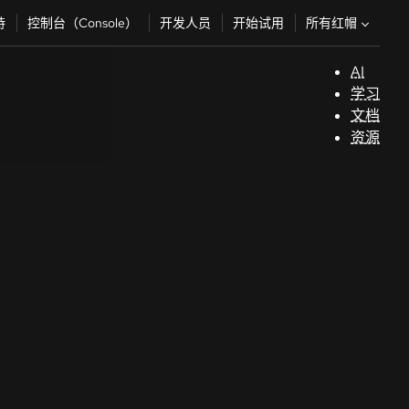
所有红帽
持
控制台（Console）
开发人员
开始试用
AI
支
学习
持
文档
资源
（
开
发
人
员
开
始
试
用