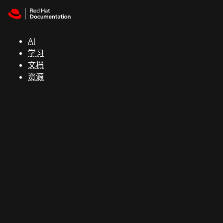
Skip to navigation
Skip to content
支
持
AI
学习
控制台
文档
（Console）
资源
开
发
人
员
开
始
试
用
联