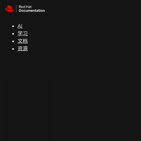
Skip to navigation
Skip to content
支
持
AI
学习
控制台
文档
（Console）
资源
开
发
人
员
开
始
试
用
联