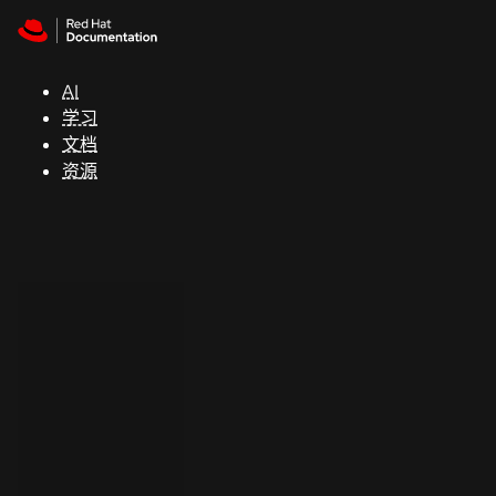
Skip to navigation
Skip to content
支
持
AI
学习
控制台
文档
（Console）
资源
开
发
人
员
开
始
试
用
联