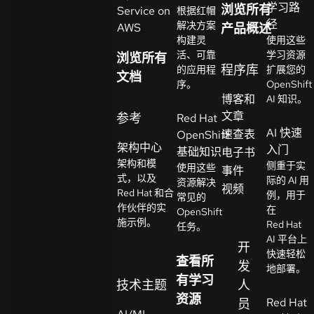
学习路
浏览所有
Service on
根据红帽
系
径
解决方案
AWS
产品概述
选
人
构建灵
使用这些
择
活、可靠
学习资源
浏览所有
语
程序库
的应用程
扩展您的
文档
言
序。
OpenShift
博客和
AI 知识。
文章
参考
Red Hat
AI 快速
速查表
OpenShift
架构中心
入门
基础知识
电子书
架构和模
侧重于实
使用这些
事件
式，以及
际的 AI 用
资源解决
视频
Red Hat 和合
例，用于
常见的
作伙伴的实
在
OpenShift
施示例。
Red Hat
任务。
AI 平台上
开
快速轻松
查看所
发
地部署。
有学习
技术主题
人
资源
Red Hat
员