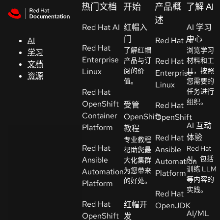
Skip to navigation
Skip to content
热门文档
开始
产品概
了解 AI
支
述
Red Hat AI
持
红帽入
AI 学习
门
中心
AI
Red Hat AI
Red Hat
了解红帽
浏览学习
学习
控制台
Enterprise
产品与订
Red Hat
材料和工
文档
（Console）
Linux
阅的价
具，按照
Enterprise
资源
值。
您需要的
Linux
Red Hat
任务进行
开
组织。
OpenShift
受管
Red Hat
发
Container
OpenShift
OpenShift
人
AI 互动
Platform
教程
员
体验
Red Hat
专业教程
Red Hat
Red Hat
Ansible
帮助您最
开
AI，包括
Ansible
大化集群
Automation
始
训练 LLM
为您带来
Automation
Platform
等内容的
试
的好处。
Platform
实践。
用
Red Hat
Red Hat
红帽开
OpenJDK
AI/ML
OpenShift
发
联