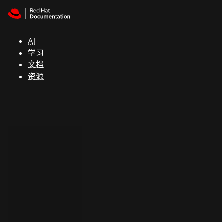
Skip to navigation
Skip to content
支
持
AI
学习
控制台
文档
（Console）
资源
开
发
人
员
开
始
试
用
联