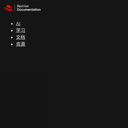
Skip to navigation
Skip to content
支
持
AI
学习
控制台
文档
（Console）
资源
开
发
人
员
开
始
试
用
联