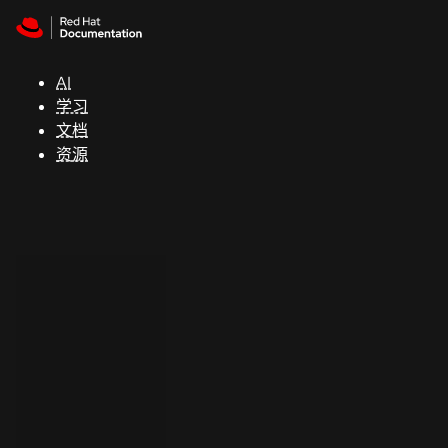
Skip to navigation
Skip to content
支
持
AI
学习
控制台
文档
（Console）
资源
开
发
人
员
开
始
试
用
联