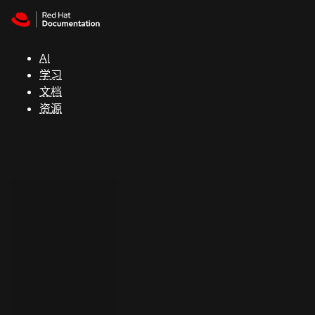
Skip to navigation
Skip to content
支
持
AI
学习
控制台
文档
（Console）
资源
开
发
人
员
开
始
试
用
联