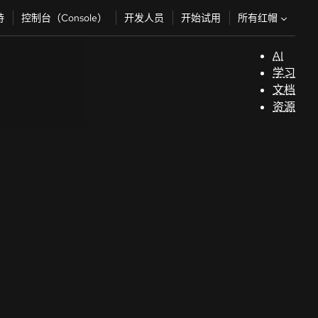
所有红帽
持
控制台（Console）
开发人员
开始试用
AI
支
学习
持
文档
资源
（
开
发
人
员
开
始
试
用