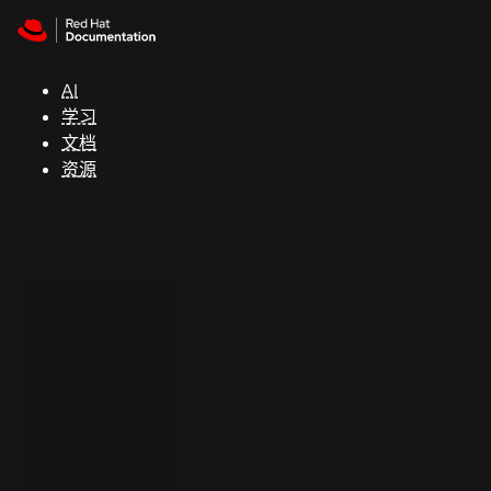
Skip to navigation
Skip to content
支
持
AI
学习
控制台
文档
（Console）
资源
开
发
人
员
开
始
试
用
联