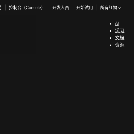
所有红帽
持
控制台（Console）
开发人员
开始试用
AI
支
学习
持
文档
资源
（
开
发
人
员
开
始
试
用